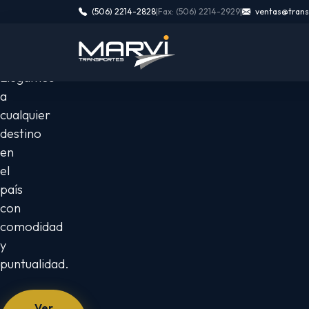
rápida
importa
(506) 2214-2828
|
Fax: (506) 2214-2929
|
ventas@trans
y
Llegamos
a
segura
cualquier
destino
en
Viaja
el
cómodo
país
y
con
seguro
comodidad
a
y
los
puntualidad.
mejores
conciertos
Ver