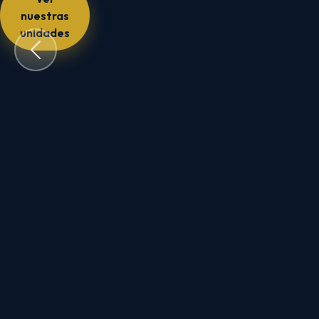
y
nuestras
eventos
unidades
del
país
Comprar
boletos
ahora